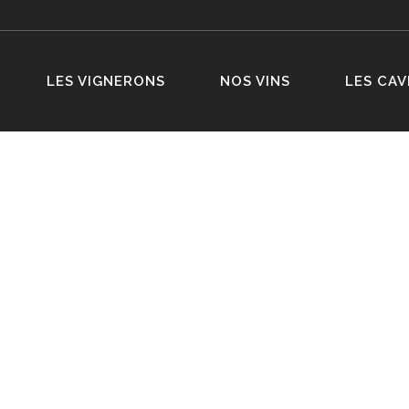
LES VIGNERONS
NOS VINS
LES CAV
EAU
HAILLAC
S DE BOURG ROUGE